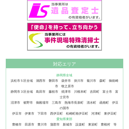
対応エリア
静岡県全域
浜松市５区全域 湖西市 磐田市 袋井市 掛川市 菊川市 森町 御前崎
市 牧之原市
静岡市３区全域 島田市 藤枝市 焼津市 川根本町 吉田町 富士市 富
士宮市
沼津市 裾野市 御殿場市 三島市 熱海市長泉町 清水町 函南町 伊豆
の国市
伊豆市 伊東市 下田市 西伊豆町 松崎町南伊豆町 河津町 東伊豆町
愛知県東部
豊橋市 田原市 豊川市 蒲郡市 新城市 設楽町 東栄町 豊根村 等