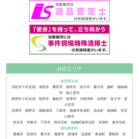
対応エリア
静岡県全域
浜松市５区全域 湖西市 磐田市 袋井市 掛川市 菊川市 森町 御前崎
市 牧之原市
静岡市３区全域 島田市 藤枝市 焼津市 川根本町 吉田町 富士市 富
士宮市
沼津市 裾野市 御殿場市 三島市 熱海市長泉町 清水町 函南町 伊豆
の国市
伊豆市 伊東市 下田市 西伊豆町 松崎町南伊豆町 河津町 東伊豆町
愛知県東部
豊橋市 田原市 豊川市 蒲郡市 新城市 設楽町 東栄町 豊根村 等