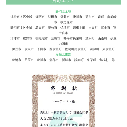
対応エリア
静岡県全域
浜松市５区全域 湖西市 磐田市 袋井市 掛川市 菊川市 森町 御前崎
市 牧之原市
静岡市３区全域 島田市 藤枝市 焼津市 川根本町 吉田町 富士市 富
士宮市
沼津市 裾野市 御殿場市 三島市 熱海市長泉町 清水町 函南町 伊豆
の国市
伊豆市 伊東市 下田市 西伊豆町 松崎町南伊豆町 河津町 東伊豆町
愛知県東部
豊橋市 田原市 豊川市 蒲郡市 新城市 設楽町 東栄町 豊根村 等