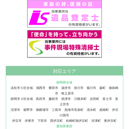
対応エリア
静岡県全域
浜松市５区全域 湖西市 磐田市 袋井市 掛川市 菊川市 森町 御前崎
市 牧之原市
静岡市３区全域 島田市 藤枝市 焼津市 川根本町 吉田町 富士市 富
士宮市
沼津市 裾野市 御殿場市 三島市 熱海市長泉町 清水町 函南町 伊豆
の国市
伊豆市 伊東市 下田市 西伊豆町 松崎町南伊豆町 河津町 東伊豆町
愛知県東部