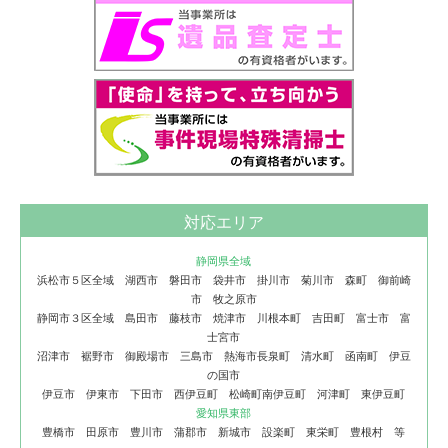
対応エリア
静岡県全域
浜松市５区全域 湖西市 磐田市 袋井市 掛川市 菊川市 森町 御前崎
市 牧之原市
静岡市３区全域 島田市 藤枝市 焼津市 川根本町 吉田町 富士市 富
士宮市
沼津市 裾野市 御殿場市 三島市 熱海市長泉町 清水町 函南町 伊豆
の国市
伊豆市 伊東市 下田市 西伊豆町 松崎町南伊豆町 河津町 東伊豆町
愛知県東部
豊橋市 田原市 豊川市 蒲郡市 新城市 設楽町 東栄町 豊根村 等